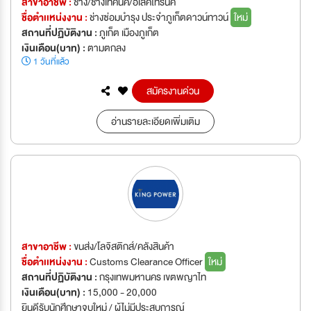
สาขาอาชีพ :
ช่าง/ช่างเทคนิค/อิเลคโทรนิค
ชื่อตำเเหน่งงาน :
ช่างซ่อมบำรุง ประจำภูเก็ตดาวน์ทาวน์
ใหม่
สถานที่ปฏิบัติงาน :
ภูเก็ต เมืองภูเก็ต
เงินเดือน(บาท) :
ตามตกลง
1 วันที่แล้ว
สมัครงานด่วน
อ่านรายละเอียดเพิ่มเติม
สาขาอาชีพ :
ขนส่ง/โลจิสติกส์/คลังสินค้า
ชื่อตำเเหน่งงาน :
Customs Clearance Officer
ใหม่
สถานที่ปฏิบัติงาน :
กรุงเทพมหานคร เขตพญาไท
เงินเดือน(บาท) :
15,000 - 20,000
ยินดีรับนักศึกษาจบใหม่ / ผู้ไม่มีประสบการณ์