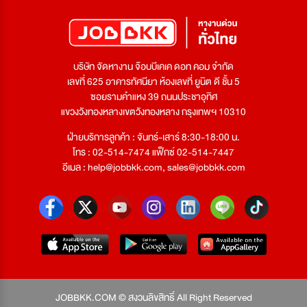
บริษัท จัดหางาน จ๊อบบีเคเค ดอท คอม จำกัด
เลขที่ 625 อาคารทัศนียา ห้องเลขที่ ยูนิต ดี ชั้น 5
ซอยรามคำแหง 39 ถนนประชาอุทิศ
แขวงวังทองหลางเขตวังทองหลาง กรุงเทพฯ 10310
ฝ่ายบริการลูกค้า : จันทร์-เสาร์ 8:30-18:00 น.
โทร : 02-514-7474 แฟ็กซ์ 02-514-7447
อีเมล :
help@jobbkk.com
,
sales@jobbkk.com
JOBBKK.COM © สงวนลิขสิทธิ์ All Right Reserved