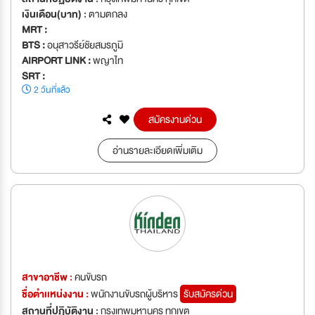
เงินเดือน(บาท) :
ตามตกลง
MRT :
BTS :
อนุสาวรีย์ชัยสมรภูมิ
AIRPORT LINK :
พญาไท
SRT :
2 วันที่แล้ว
สมัครงานด่วน
อ่านรายละเอียดเพิ่มเติม
สาขาอาชีพ :
คนขับรถ
ชื่อตำเเหน่งงาน :
พนักงานขับรถผู้บริหาร
รับสมัครด่วน
สถานที่ปฏิบัติงาน :
กรุงเทพมหานคร ทุกเขต