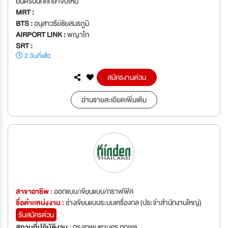
ยินดีรับนักศึกษาจบใหม่
MRT :
BTS :
อนุสาวรีย์ชัยสมรภูมิ
AIRPORT LINK :
พญาไท
SRT :
2 วันที่แล้ว
สมัครงานด่วน
อ่านรายละเอียดเพิ่มเติม
สาขาอาชีพ :
ออกแบบ/เขียนแบบ/กราฟฟิค
ชื่อตำเเหน่งงาน :
ช่างเขียนแบบระบบเครื่องกล (ประจำสำนักงานใหญ่)
รับสมัครด่วน
สถานที่ปฏิบัติงาน :
กรุงเทพมหานคร ทุกเขต