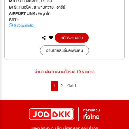
MRT :
สวนจตุจักร , บางซื่อ
BTS :
หมอชิต , สะพานควาย , อารีย์
AIRPORT LINK :
พญาไท
SRT :
9 ชั่วโมงที่แล้ว
สมัครงานด่วน
อ่านรายละเอียดเพิ่มเติม
จำนวนประกาศงานทั้งหมด 10 รายการ
1
2
ถัดไป
บริษัท จัดหางาน จ๊อบบีเคเค ดอท คอม จำกัด