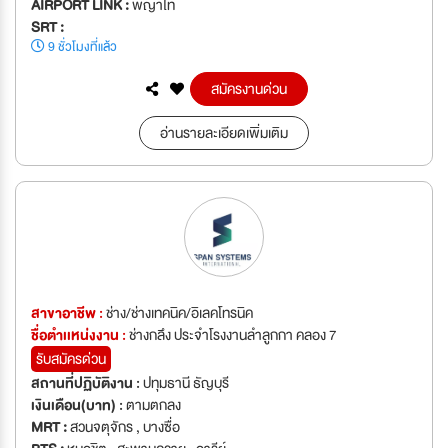
AIRPORT LINK :
พญาไท
SRT :
9 ชั่วโมงที่แล้ว
สมัครงานด่วน
อ่านรายละเอียดเพิ่มเติม
สาขาอาชีพ :
ช่าง/ช่างเทคนิค/อิเลคโทรนิค
ชื่อตำเเหน่งงาน :
ช่างกลึง ประจำโรงงานลำลูกกา คลอง 7
รับสมัครด่วน
สถานที่ปฏิบัติงาน :
ปทุมธานี ธัญบุรี
เงินเดือน(บาท) :
ตามตกลง
MRT :
สวนจตุจักร , บางซื่อ