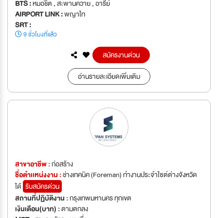
BTS :
หมอชิต , สะพานควาย , อารีย์
AIRPORT LINK :
พญาไท
SRT :
9 ชั่วโมงที่แล้ว
สมัครงานด่วน
อ่านรายละเอียดเพิ่มเติม
สาขาอาชีพ :
ก่อสร้าง
ชื่อตำเเหน่งงาน :
ช่างเทคนิค (Foreman) ทำงานประจำไซต์ต่างจังหวัด
ได้
รับสมัครด่วน
สถานที่ปฏิบัติงาน :
กรุงเทพมหานคร ทุกเขต
เงินเดือน(บาท) :
ตามตกลง