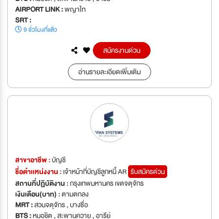
AIRPORT LINK :
พญาไท
SRT :
9 ชั่วโมงที่แล้ว
สมัครงานด่วน
อ่านรายละเอียดเพิ่มเติม
สาขาอาชีพ :
บัญชี
ชื่อตำเเหน่งงาน :
เจ้าหน้าที่บัญชีลูกหนี้ AR
รับสมัครด่วน
สถานที่ปฏิบัติงาน :
กรุงเทพมหานคร เขตจตุจักร
เงินเดือน(บาท) :
ตามตกลง
MRT :
สวนจตุจักร , บางซื่อ
BTS :
หมอชิต , สะพานควาย , อารีย์