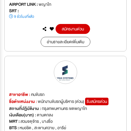
AIRPORT LINK :
พญาไท
SRT :
9 ชั่วโมงที่แล้ว
สมัครงานด่วน
อ่านรายละเอียดเพิ่มเติม
สาขาอาชีพ :
คนขับรถ
ชื่อตำเเหน่งงาน :
พนักงานขับรถผู้บริหาร (ด่วน)
รับสมัครด่วน
สถานที่ปฏิบัติงาน :
กรุงเทพมหานคร เขตพญาไท
เงินเดือน(บาท) :
ตามตกลง
MRT :
สวนจตุจักร , บางซื่อ
BTS :
หมอชิต , สะพานควาย , อารีย์