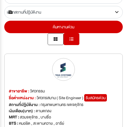
ค้นหางานด่วน
สาขาอาชีพ :
วิศวกรรม
ชื่อตำเเหน่งงาน :
วิศวกรสนาม ( Site Engineer )
รับสมัครด่วน
สถานที่ปฏิบัติงาน :
กรุงเทพมหานคร เขตจตุจักร
เงินเดือน(บาท) :
ตามตกลง
MRT :
สวนจตุจักร , บางซื่อ
BTS :
หมอชิต , สะพานควาย , อารีย์