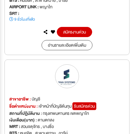
BTS :
หมอชิต , สะพานควาย , อารีย์
AIRPORT LINK :
พญาไท
SRT :
9 ชั่วโมงที่แล้ว
สมัครงานด่วน
อ่านรายละเอียดเพิ่มเติม
สาขาอาชีพ :
บัญชี
ชื่อตำเเหน่งงาน :
เจ้าหน้าที่บัญชีต้นทุน
รับสมัครด่วน
สถานที่ปฏิบัติงาน :
กรุงเทพมหานคร เขตพญาไท
เงินเดือน(บาท) :
ตามตกลง
MRT :
สวนจตุจักร , บางซื่อ
BTS :
หมอชิต , สะพานควาย , อารีย์