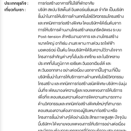
ประเภทธุรกิจ :
การก่อสร้างอาคารที่ไม่ใช่ที่พักอาศัย
เกี่ยวกับเรา :
บริษัท สแปน ซิสเต็มส์ อินเตอร์เนชั่นแนล จำกัด เป็นบริษัท
ชั้นนำในการให้บริการด้านเทคโนโลยีวิศวกรรมโครงสร้าง
และเทคนิคการก่อสร้างพิเศษ โดยบริษัทฯได้เริ่มต้นจาก
การให้บริการด้านงานโครงสร้างคอนกรีตอัดแรง ระบบ
Post-tension สำหรับงานอาคาร และงานโครงสร้าง
ขนาดใหญ่ อาทิเช่น งานสะพาน ทางด่วน รถไฟฟ้า
มอเตอร์เวย์ เป็นต้น โดยบริษัทฯได้รับความไว้วางใจจาก
โครงการสำคัญต่างๆทั้งในประเทศไทย และในอีกหลาย
ประเทศทั้งในภูมิภาค เอเชียตะวันออกเฉียงใต้ และ
ตะวันออกกลาง อย่างต่อเนื่อง นอกจากนี้ในฐานะที่เป็น
บริษัทชั้นนำในการให้บริการทางด้านเทคโนโลยีวิศวกรรม
โครงสร้าง และเทคนิคการก่อสร้างชนิดพิเศษ บริษัทฯ ยังมุ่ง
มั่นที่จะพัฒนาองค์ความรู้และขอบเขตของการให้บริการ
เพื่อที่จะตอบสนองความต้องการขีดความสามารถทาง
ด้านวิศวกรรมและเทคนิคก่อสร้างพิเศษใหม่ๆที่สามารถ
ตอบสนองความต้องการของผู้รับเหมาก่อสร้าง หรือ
โครงการชั้นนำต่างๆได้อย่างมีประสิทธภาพสูงสุด ปัจจุบัน
นี้บริษัทฯ ได้ขยายขอบเขตของการให้บริการอย่างต่อเนื่อง
และมีความต้องการบุคคลากรที่มีความรู้ความสามารถและ