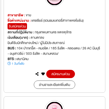
สาขาอาชีพ :
ขาย
ชื่อตำเเหน่งงาน :
แคชเชียร์ (ชวนชมเบเกอรี่สาขาพหลโยธิน)
รับสมัครด่วน
สถานที่ปฏิบัติงาน :
กรุงเทพมหานคร เขตจตุจักร
เงินเดือน(บาท) :
ตามตกลง
ยินดีรับนักศึกษาจบใหม่ / ผู้ไม่มีประสบการณ์
BUS :
104 ปากเกร็ด - หมอชิต / 185 รังสิต - คลองเตย / 26 AC มีนบุรี
- อนุเสาวรีย์ / 503 รังสิต - สนามหลวง/
BTS :
เสนานิคม
1 วันที่แล้ว
สมัครงานด่วน
อ่านรายละเอียดเพิ่มเติม