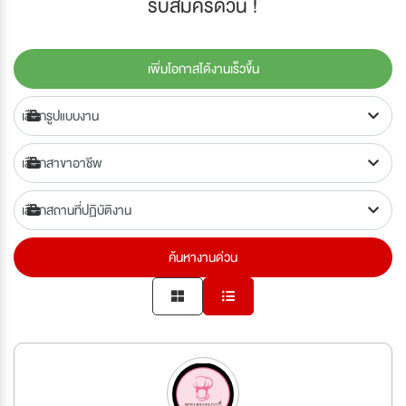
รับสมัครด่วน !
เพิ่มโอกาสได้งานเร็วขึ้น
ค้นหางานด่วน