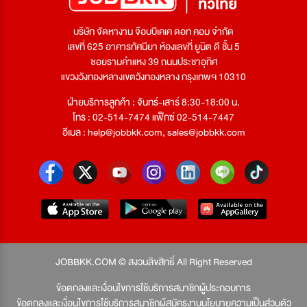
บริษัท จัดหางาน จ๊อบบีเคเค ดอท คอม จำกัด
เลขที่ 625 อาคารทัศนียา ห้องเลขที่ ยูนิต ดี ชั้น 5
ซอยรามคำแหง 39 ถนนประชาอุทิศ
แขวงวังทองหลางเขตวังทองหลาง กรุงเทพฯ 10310
ฝ่ายบริการลูกค้า : จันทร์-เสาร์ 8:30-18:00 น.
โทร : 02-514-7474 แฟ็กซ์ 02-514-7447
อีเมล :
help@jobbkk.com
,
sales@jobbkk.com
JOBBKK.COM © สงวนลิขสิทธิ์ All Right Reserved
ข้อตกลงและเงื่อนไขการใช้บริการสมาชิกผู้ประกอบการ
ข้อตกลงและเงื่อนไขการใช้บริการสมาชิกผู้สมัครงาน
นโยบายความเป็นส่วนตัว