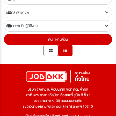
ค้นหางานด่วน
บริษัท จัดหางาน จ๊อบบีเคเค ดอท คอม จำกัด
เลขที่ 625 อาคารทัศนียา ห้องเลขที่ ยูนิต ดี ชั้น 5
ซอยรามคำแหง 39 ถนนประชาอุทิศ
แขวงวังทองหลางเขตวังทองหลาง กรุงเทพฯ 10310