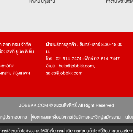
หางาน ปทุมธานี
หางาน พระนครศ
คเค ดอท คอม จำกัด
ฝ่ายบริการลูกค้า : จันทร์-เสาร์ 8:30-18:00
งเลขที่ ยูนิต ดี ชั้น
น.
โทร : 02-514-7474 แฟ็กซ์ 02-514-7447
ชาอุทิศ
อีเมล :
help@jobbkk.com
,
องหลาง กรุงเทพฯ
sales@jobbkk.com
JOBBKK.COM © สงวนลิขสิทธิ์ All Right Reserved
ิกผู้ประกอบการ
ข้อตกลงและเงื่อนไขการใช้บริการสมาชิกผู้สมัครงาน
นโย
์การใช้งานเว็บไซต์ของคุณให้ดียิ่งขึ้นการดำเนินการต่อบนเว็บไซต์นี้ถือว่าคุณยอมรับกา
หลงเชื่อผู้แอบอ้าง และหากผู้ใดแอบอ้าง ไม่ว่าทาง Email, โทรศัพท์, SMS หรือ