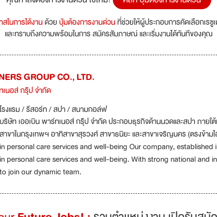
กาสในการได้งาน
ด้วย
ปุ่มต้องการงานด่วน
ที่ช่วยให้ผู้ประกอบการคัดเลือกเรซู
และทราบถึงความพร้อมในการ สมัครสัมภาษณ์ และเริ่มงานได้ทันทีของคุณ
ERS GROUP CO., LTD.
ทเนอส์ กรุ๊ป​ จำกัด​
โรงแรม / รีสอร์ท / สปา / สนามกอล์ฟ
บริษัท เออเบิน พาร์ทเนอส์ กรุ๊ป จำกัด ประกอบธุรกิจด้านนวดและสปา ภา
สาขาในกรุงเทพฯ อาทิสาขาสุรวงศ์ สาขาธนิยะ และสาขาเจริญนคร (ตรงข้าม
in personal care services and well-being Our company, established i
in personal care services and well-being. With strong national and i
to join our dynamic team.
Your
Future Jobs! :
รวมตำเเหน่งงาน เปิดรับสมัค