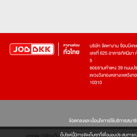
บริษัท จัดหางาน จ๊อบบีเ
เลขที่ 625 อาคารทัศนียา ห้อ
5
ซอยรามคำแหง 39 ถนนประ
แขวงวังทองหลางเขตวังท
10310
ข้อตกลงและเงื่อนไขการใช้บริการสมาช
เว็บไซต์นี้มีการจัดเก็บคุกกี้เพื่อมอบประสบการณ
jobbkk มีเพียงเว็บเดียวเท่านั้น ไม่มีเว็บเครือข่าย โปรดอย่า