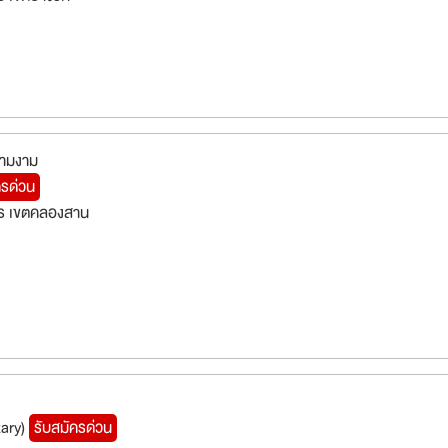
วามงาม
ครด่วน
ร เขตคลองสาน
tary)
รับสมัครด่วน