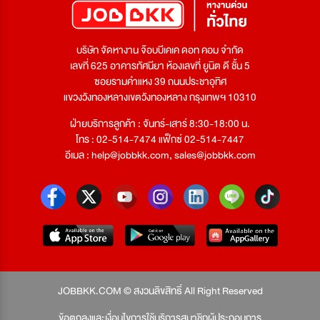
บริษัท จัดหางาน จ๊อบบีเคเค ดอท คอม จำกัด
เลขที่ 625 อาคารทัศนียา ห้องเลขที่ ยูนิต ดี ชั้น 5
ซอยรามคำแหง 39 ถนนประชาอุทิศ
แขวงวังทองหลางเขตวังทองหลาง กรุงเทพฯ 10310
ฝ่ายบริการลูกค้า : จันทร์-เสาร์ 8:30-18:00 น.
โทร : 02-514-7474 แฟ็กซ์ 02-514-7447
อีเมล :
help@jobbkk.com
,
sales@jobbkk.com
JOBBKK.COM © สงวนลิขสิทธิ์ All Right Reserved
ข้อตกลงและเงื่อนไขการใช้บริการสมาชิกผู้ประกอบการ