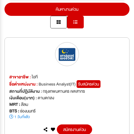
ค้นหางานด่วน
สาขาอาชีพ :
ไอที
ชื่อตำเเหน่งงาน :
Business Analyst(IT)
รับสมัครด่วน
สถานที่ปฏิบัติงาน :
กรุงเทพมหานคร เขตสาทร
เงินเดือน(บาท) :
ตามตกลง
MRT :
สีลม
BTS :
ช่องนนทรี
1 วันที่แล้ว
สมัครงานด่วน