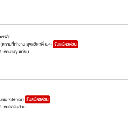
าฟฟิค
 (สถานที่ทำงาน สุขสวัสกดิ์ ซ.4)
รับสมัครด่วน
 เขตบางขุนเทียน
Junior/Senior)
รับสมัครด่วน
ร เขตคลองสาน