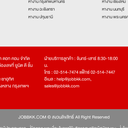
หางาน กรุงเทพมหานคร
หางาน เชียงใหม่
หางาน ฉะเชิงเทรา
หางาน นนทบุรี
หางาน ปทุมธานี
หางาน พระนครศ
คเค ดอท คอม จำกัด
ฝ่ายบริการลูกค้า : จันทร์-เสาร์ 8:30-18:00
งเลขที่ ยูนิต ดี ชั้น
น.
โทร : 02-514-7474 แฟ็กซ์ 02-514-7447
ชาอุทิศ
อีเมล :
help@jobbkk.com
,
องหลาง กรุงเทพฯ
sales@jobbkk.com
JOBBKK.COM © สงวนลิขสิทธิ์ All Right Reserved