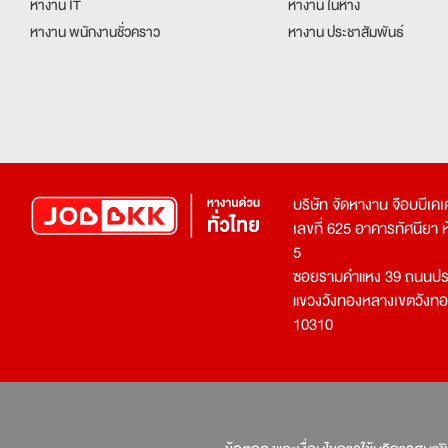
หางาน IT
หางาน ในห้าง
หางาน พนักงานชั่วคราว
หางาน ประชาสัมพันธ์
บริษัท จัดหางาน จ๊อบบีเ
เลขที่ 625 อาคารทัศนียา ห้อ
5
ซอยรามคำแหง 39 ถนนประ
แขวงวังทองหลางเขตวังท
10310