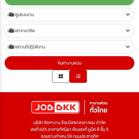
ค้นหางานด่วน
บริษัท จัดหางาน จ๊อบบีเคเค ดอท คอม จำกัด
เลขที่ 625 อาคารทัศนียา ห้องเลขที่ ยูนิต ดี ชั้น 5
ซอยรามคำแหง 39 ถนนประชาอุทิศ