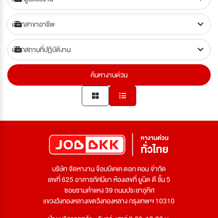
ค้นหางานด่วน
บริษัท จัดหางาน จ๊อบบีเคเค ดอท คอม จำกัด
เลขที่ 625 อาคารทัศนียา ห้องเลขที่ ยูนิต ดี ชั้น 5
ซอยรามคำแหง 39 ถนนประชาอุทิศ
แขวงวังทองหลางเขตวังทองหลาง กรุงเทพฯ 10310