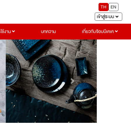
TH
EN
เข้าสู่ระบบ
รใช้งาน
บทความ
เกี่ยวกับจ๊อบบีเคเค
Next