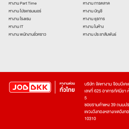
หางาน Part Time
หางาน การตลาด
หางาน โปรแกรมเมอร์
หางาน บัญชี
หางาน โรงแรม
หางาน ธุรการ
หางาน IT
หางาน ในห้าง
หางาน พนักงานชั่วคราว
หางาน ประชาสัมพันธ์
บริษัท จัดหางาน จ๊อบบีเ
เลขที่ 625 อาคารทัศนียา ห้อ
5
ซอยรามคำแหง 39 ถนนประ
แขวงวังทองหลางเขตวังท
10310