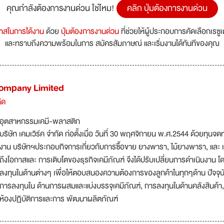
คุณกำลังต้องการงานด่วน ใช่ไหม!
คลิก ปุ่มต้องการงานด่วน
กาสในการได้งาน
ด้วย
ปุ่มต้องการงานด่วน
ที่ช่วยให้ผู้ประกอบการคัดเลือกเรซู
และทราบถึงความพร้อมในการ สมัครสัมภาษณ์ และเริ่มงานได้ทันทีของคุณ
ompany Limited
ัด
อุตสาหกรรมเคมี-พลาสติก
บริษัท เคมเวิร์ค จำกัด ก่อตั้งเมื่อ วันที่ 30 พฤศจิกายน พ.ศ.2544 ด้วยทุนจ
งาน บริษัทฯประกอบกิจการเกี่ยวกับการซื้อขาย ยางพารา, ไม้ยางพารา, และ เคม
ถึงโอกาสและ การเติบโตของธุรกิจเคมีภัณฑ์ จึงได้ปรับเปลี่ยนการดำเนินงาน โ
ลงทุนในด้านต่างๆ เพื่อให้ตอบสนองความต้องการของลูกค้าในทุกๆด้าน ปัจจุ
การลงทุนใน ด้านการผสมและแบ่งบรรจุเคมีภัณฑ์, การลงทุนในด้านคลังสินค้า
ห้องปฏิบัติการและการ พัฒนาผลิตภัณฑ์