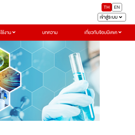
TH
EN
เข้าสู่ระบบ
รใช้งาน
บทความ
เกี่ยวกับจ๊อบบีเคเค
Next