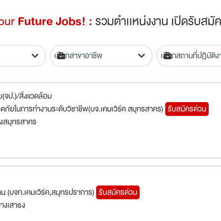
Your
Future Jobs! :
รวมตำเเหน่งงาน เปิดรับสมัค
(จป.)/สิ่งแวดล้อม
อดภัยในการทำงานระดับวิชาชีพ(บจ.เคมเวิร์ค สมุทรสาคร)
รับสมัครด่วน
องสมุทรสาคร
งาน (บจก.เคมเวิร์ค,สมุทรปราการ)
รับสมัครด่วน
างเสาธง