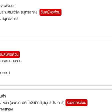
ยและพัฒนา
บจก.เคมเวิร์ค สมุทรสาคร)
รับสมัครด่วน
องสมุทรสาคร
รับสมัครด่วน
ร เขตยานนาวา
สบการณ์
นค้า
เหมา (บจก.การดี โลจิสติกส์,สมุทรปราการ)
รับสมัครด่วน
างเสาธง