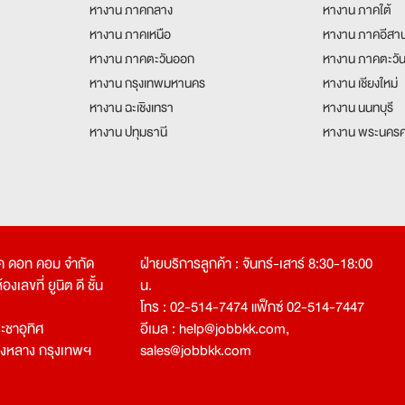
หางาน ภาคกลาง
หางาน ภาคใต้
หางาน ภาคเหนือ
หางาน ภาคอีสา
หางาน ภาคตะวันออก
หางาน ภาคตะวั
หางาน กรุงเทพมหานคร
หางาน เชียงใหม่
หางาน ฉะเชิงเทรา
หางาน นนทบุรี
หางาน ปทุมธานี
หางาน พระนครศ
คเค ดอท คอม จำกัด
ฝ่ายบริการลูกค้า : จันทร์-เสาร์ 8:30-18:00
งเลขที่ ยูนิต ดี ชั้น
น.
โทร : 02-514-7474 แฟ็กซ์ 02-514-7447
ชาอุทิศ
อีเมล :
help@jobbkk.com
,
องหลาง กรุงเทพฯ
sales@jobbkk.com