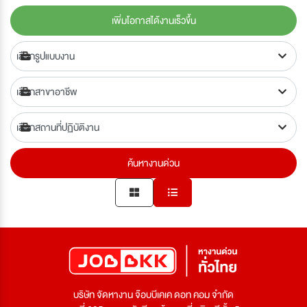
เพิ่มโอกาสได้งานเร็วขึ้น
ค้นหางานด่วน
บริษัท จัดหางาน จ๊อบบีเคเค ดอท คอม จำกัด