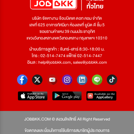
บริษัท จัดหางาน จ๊อบบีเคเค ดอท คอม จำกัด
เลขที่ 625 อาคารทัศนียา ห้องเลขที่ ยูนิต ดี ชั้น 5
ซอยรามคำแหง 39 ถนนประชาอุทิศ
แขวงวังทองหลางเขตวังทองหลาง กรุงเทพฯ 10310
ฝ่ายบริการลูกค้า : จันทร์-เสาร์ 8:30-18:00 น.
โทร : 02-514-7474 แฟ็กซ์ 02-514-7447
อีเมล :
help@jobbkk.com
,
sales@jobbkk.com
JOBBKK.COM © สงวนลิขสิทธิ์ All Right Reserved
ข้อตกลงและเงื่อนไขการใช้บริการสมาชิกผู้ประกอบการ