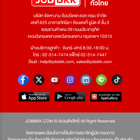
บริษัท จัดหางาน จ๊อบบีเคเค ดอท คอม จำกัด
เลขที่ 625 อาคารทัศนียา ห้องเลขที่ ยูนิต ดี ชั้น 5
ซอยรามคำแหง 39 ถนนประชาอุทิศ
แขวงวังทองหลางเขตวังทองหลาง กรุงเทพฯ 10310
ฝ่ายบริการลูกค้า : จันทร์-เสาร์ 8:30-18:00 น.
โทร : 02-514-7474 แฟ็กซ์ 02-514-7447
อีเมล :
help@jobbkk.com
,
sales@jobbkk.com
JOBBKK.COM © สงวนลิขสิทธิ์ All Right Reserved
ข้อตกลงและเงื่อนไขการใช้บริการสมาชิกผู้ประกอบการ
ข้อตกลงและเงื่อนไขการใช้บริการสมาชิกผู้สมัครงาน
นโยบายความเป็นส่วนตัว