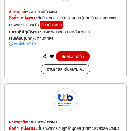
สาขาอาชีพ :
ธนาคาร/การเงิน
ชื่อตำเเหน่งงาน :
ที่ปรึกษาการเงินลูกค้าบุคคล (ดอนเมือง รามอินทรา
ลาดพร้าว วิภาวดี)
รับสมัครด่วน
สถานที่ปฏิบัติงาน :
กรุงเทพมหานคร เขตคันนายาว
เงินเดือน(บาท) :
ตามตกลง
23 ชั่วโมงที่แล้ว
สมัครงานด่วน
อ่านรายละเอียดเพิ่มเติม
สาขาอาชีพ :
ธนาคาร/การเงิน
ชื่อตำเเหน่งงาน :
ที่ปรึกษาการเงินลูกค้าบุคคล (กิ่งแก้ว สุขสวัสดิ์ บางนา