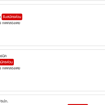
คล
รับสมัครด่วน
ร เขตคลองเตย
ทรนิค
สมัครด่วน
ร เขตคลองเตย
น/รปภ.