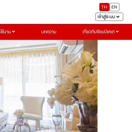
TH
EN
เข้าสู่ระบบ
รใช้งาน
บทความ
เกี่ยวกับจ๊อบบีเคเค
Next