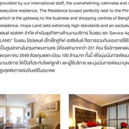
provided by our international staff, the overwhelming calmness and se
executive residence. The Residence locaed perfectly next to the P
which is the gateway to the business and shopping centres of Bangk
residence. Hope Land sets extremely high standards and an exclusive w
แลนด์ แอสเซท จำกัด ดำเนินธุรกิจทางด้านงานบริการ โรงแรม และ Service 
LAND" โรงแรม โฮปแลนด์ เอ็กเซ็กคูทีฟ เรสซิเด้นซ์ คือการรวมกันของการใช้ชี
เป็นศูนย์กลางในกรุงเทพมหานคร มีห้องพักมากกว่า 231 ห้อง ซึ่งมีการตกแต่งอย่
พฤษภาคม 2549 ด้วยทุนจดทะเบียน 100 ล้านบาท ทั้งนี้ เพื่อมุ่งเน้นการพัฒ
งานบริการ ให้เป็นที่ประทับใจแก่ลูกค้า และผู้ใช้บริการ และมุ่งเน้นการพัฒนา
สูงสุดต่อการแข่งขันเสรีในอนาคต