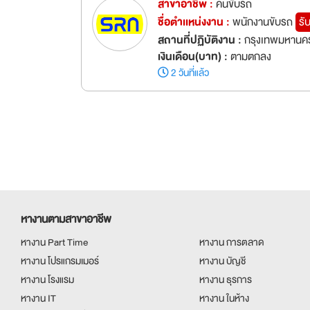
สาขาอาชีพ :
คนขับรถ
ชื่อตำเเหน่งงาน :
พนักงานขับรถ
รั
สถานที่ปฏิบัติงาน :
กรุงเทพมหานคร
เงินเดือน(บาท) :
ตามตกลง
2 วันที่แล้ว
หางานตามสาขาอาชีพ
หางาน Part Time
หางาน การตลาด
หางาน โปรแกรมเมอร์
หางาน บัญชี
หางาน โรงแรม
หางาน ธุรการ
หางาน IT
หางาน ในห้าง