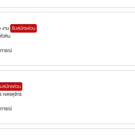
e งาน
รับสมัครด่วน
หัวหิน
สบการณ์
ับสมัครด่วน
 เขตจตุจักร
สบการณ์