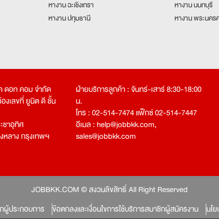
หางาน ฉะเชิงเทรา
หางาน นนทบุรี
หางาน ปทุมธานี
หางาน พระนครศ
คเค ดอท คอม จำกัด
ฝ่ายบริการลูกค้า : จันทร์-เสาร์ 8:30-18:00
งเลขที่ ยูนิต ดี ชั้น
น.
โทร : 02-514-7474 แฟ็กซ์ 02-514-7447
ชาอุทิศ
อีเมล :
help@jobbkk.com
,
องหลาง กรุงเทพฯ
sales@jobbkk.com
JOBBKK.COM © สงวนลิขสิทธิ์ All Right Reserved
ิกผู้ประกอบการ
ข้อตกลงและเงื่อนไขการใช้บริการสมาชิกผู้สมัครงาน
นโย