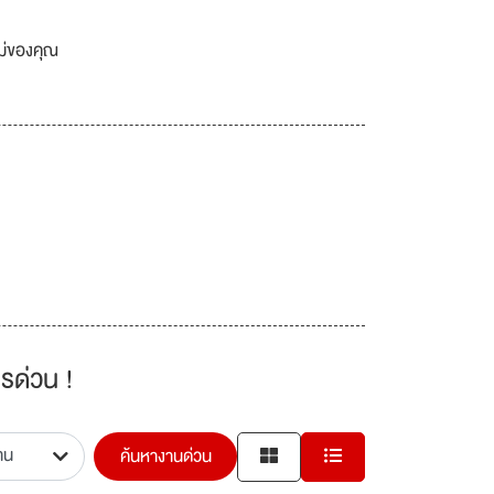
เม่ของคุณ
รด่วน !
ค้นหางานด่วน