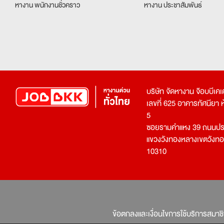
หางาน พนักงานชั่วคราว
หางาน ประชาสัมพันธ์
บริษัท จัดหางาน จ๊อบบีเ
เลขที่ 625 อาคารทัศนียา ห้อ
5
ซอยรามคำแหง 39 ถนนประ
แขวงวังทองหลางเขตวังท
10310
ข้อตกลงและเงื่อนไขการใช้บริการสมาช