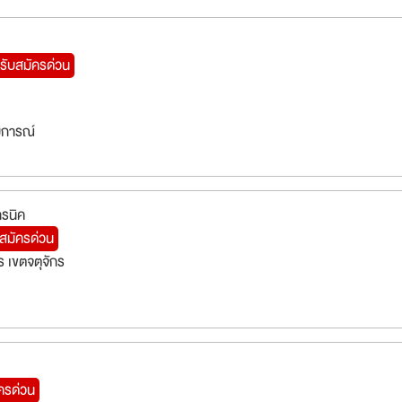
รับสมัครด่วน
สบการณ์
ทรนิค
บสมัครด่วน
 เขตจตุจักร
ครด่วน