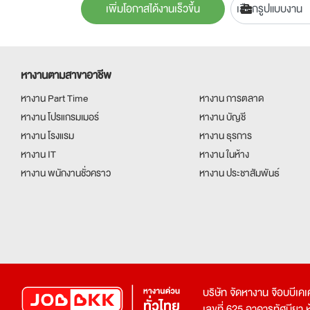
เพิ่มโอกาสได้งานเร็วขึ้น
หางานตามสาขาอาชีพ
หางาน Part Time
หางาน การตลาด
หางาน โปรแกรมเมอร์
หางาน บัญชี
หางาน โรงแรม
หางาน ธุรการ
หางาน IT
หางาน ในห้าง
หางาน พนักงานชั่วคราว
หางาน ประชาสัมพันธ์
บริษัท จัดหางาน จ๊อบบีเ
เลขที่ 625 อาคารทัศนียา ห้อ