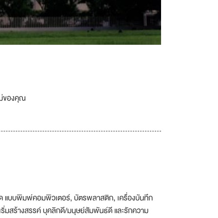
เม่ของคุณ
ด แบบพิมพ์คอมพิวเตอร์, บัตรพลาสติก, เครื่องบันทึก
ริ่มสร้างสรรค์ บุคลิกดี/มนุษย์สัมพันธ์ดี และรักความ