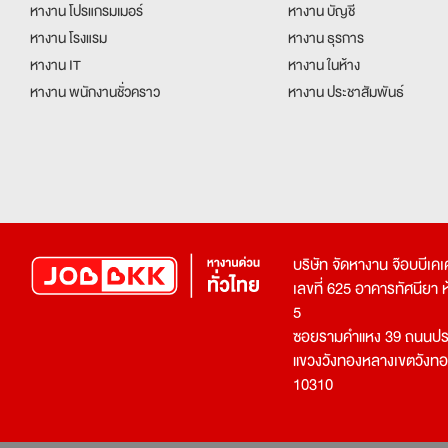
หางาน โปรแกรมเมอร์
หางาน บัญชี
หางาน โรงแรม
หางาน ธุรการ
หางาน IT
หางาน ในห้าง
หางาน พนักงานชั่วคราว
หางาน ประชาสัมพันธ์
บริษัท จัดหางาน จ๊อบบีเ
เลขที่ 625 อาคารทัศนียา ห้อ
5
ซอยรามคำแหง 39 ถนนประ
แขวงวังทองหลางเขตวังท
10310