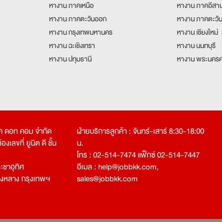
หางาน ภาคเหนือ
หางาน ภาคอีสา
หางาน ภาคตะวันออก
หางาน ภาคตะวั
หางาน กรุงเทพมหานคร
หางาน เชียงใหม่
หางาน ฉะเชิงเทรา
หางาน นนทบุรี
หางาน ปทุมธานี
หางาน พระนครศ
คเค ดอท คอม จำกัด
ฝ่ายบริการลูกค้า : จันทร์-เสาร์ 8:30-18:00
งเลขที่ ยูนิต ดี ชั้น
น.
โทร : 02-514-7474 แฟ็กซ์ 02-514-7447
ชาอุทิศ
อีเมล :
help@jobbkk.com
,
องหลาง กรุงเทพฯ
sales@jobbkk.com