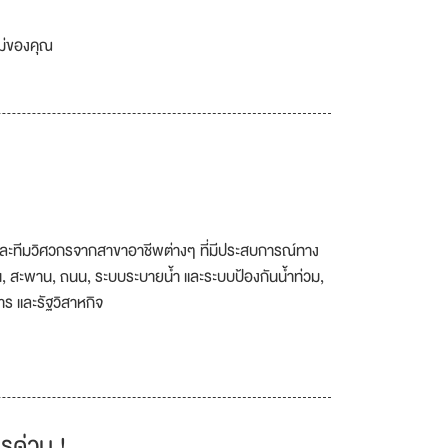
เม่ของคุณ
ารและทีมวิศวกรจากสาขาอาชีพต่างๆ ที่มีประสบการณ์ทาง
อน, สะพาน, ถนน, ระบบระบายน้ำ และระบบป้องกันน้ำท่วม,
าร และรัฐวิสาหกิจ
รด่วน !