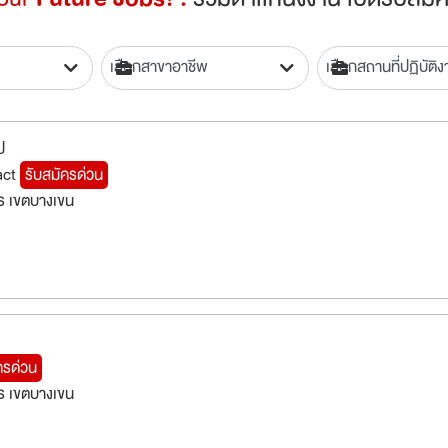
ป
act
รับสมัครด่วน
ร เขตบางเขน
ครด่วน
ร เขตบางเขน