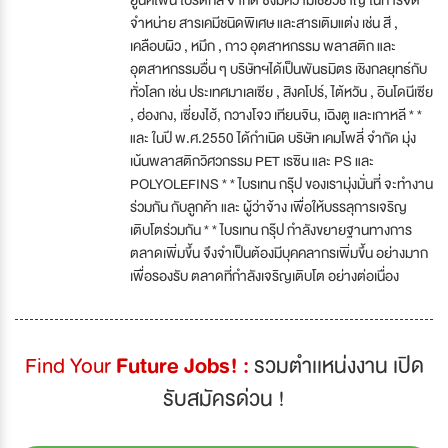
จำหน่าย สารเคมีชนิดพิเศษ และสารเติมแต่ง เช่น สี ,
เคลือบผิว , หมึก , กาว อุตสาหกรรม พลาสติก และ
อุตสาหกรรมอื่น ๆ บริษัทฯได้เป็นพันธมิตร เชิงกลยุทธ์กับ
ทั่วโลก เช่น ประเทศมาเลเซีย , สิงคโปร์, ไต้หวัน , อินโดนีเซีย
, ฮ่องกง, เซี่ยงไฮ้, กวางโจว เทียนจิน, เฉิงตู และเกาหลี * *
และ ในปี พ.ศ.2550 ได้กำเนิด บริษัท เคมโพลี่ จำกัด มุ่ง
เน้นพลาสติกวิศวกรรม PET เรซิน และ PS และ
POLYOLEFINS * * ไบรเทน กรุ๊ป ของเรามุ่งมั่นที่ จะทำงาน
ร่วมกัน กับลูกค้า และ ผู้ว่าจ้าง เพื่อให้บรรลุการเจริญ
เติบโตร่วมกัน * * ไบรเทน กรุ๊ป กำลังขยายฐานทางการ
ตลาดเพิ่มขึ้น จึงจำเป็นต้องมีบุคคลากรเพิ่มขึ้น อย่างมาก
เพื่อรองรับ ตลาดที่กำลังเจริญเติบโต อย่างต่อเนื่อง
Find Your
Future Jobs! :
รวมตำเเหน่งงาน เปิด
รับสมัครด่วน !