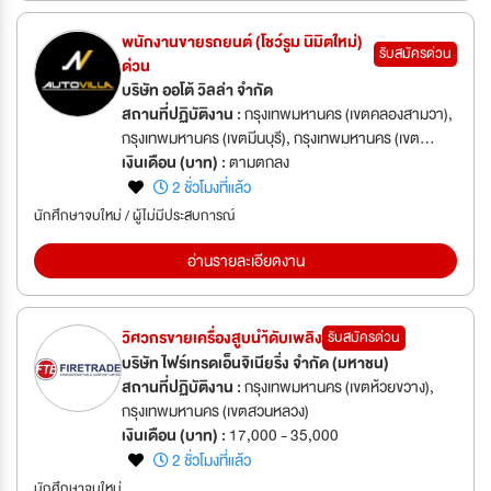
พนักงานขายรถยนต์ (โชว์รูม นิมิตใหม่)
รับสมัครด่วน
ด่วน
บริษัท ออโต้ วิลล่า จำกัด
สถานที่ปฏิบัติงาน :
กรุงเทพมหานคร (เขตคลองสามวา),
กรุงเทพมหานคร (เขตมีนบุรี), กรุงเทพมหานคร (เขต
สะพานสูง), กรุงเทพมหานคร (เขตสัมพันธวงศ์),
เงินเดือน (บาท) :
ตามตกลง
กรุงเทพมหานคร (เขตหนองจอก)
2 ชั่วโมงที่แล้ว
นักศึกษาจบใหม่ / ผู้ไม่มีประสบการณ์
อ่านรายละเอียดงาน
วิศวกรขายเครื่องสูบนำ้ดับเพลิง
รับสมัครด่วน
บริษัท ไฟร์เทรดเอ็นจิเนียริ่ง จำกัด (มหาชน)
สถานที่ปฏิบัติงาน :
กรุงเทพมหานคร (เขตห้วยขวาง),
กรุงเทพมหานคร (เขตสวนหลวง)
เงินเดือน (บาท) :
17,000 - 35,000
2 ชั่วโมงที่แล้ว
นักศึกษาจบใหม่