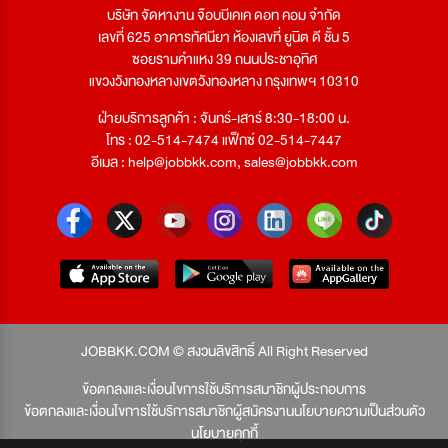
บริษัท จัดหางาน จ๊อบบีเคเค ดอท คอม จำกัด
เลขที่ 625 อาคารทัศนียา ห้องเลขที่ ยูนิต ดี ชั้น 5
ซอยรามคำแหง 39 ถนนประชาอุทิศ
แขวงวังทองหลางเขตวังทองหลาง กรุงเทพฯ 10310
ฝ่ายบริการลูกค้า : จันทร์-เสาร์ 8:30-18:00 น.
โทร : 02-514-7474 แฟ็กซ์ 02-514-7447
อีเมล :
help@jobbkk.com
,
sales@jobbkk.com
JOBBKK.COM © สงวนลิขสิทธิ์ All Right Reserved
ข้อตกลงและเงื่อนไขการใช้บริการสมาชิกผู้ประกอบการ
ข้อตกลงและเงื่อนไขการใช้บริการสมาชิกผู้สมัครงาน
นโยบายความเป็นส่วนตัว
นโยบายคุกกี้