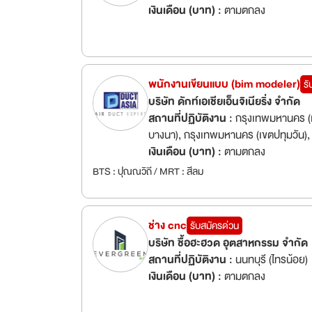
เงินเดือน (บาท) :
ตามตกลง
พนักงานเขียนแบบ (bim modeler)
รั
บริษัท ดักท์เอเชียเอ็นจิเนียริ่ง จำกัด
สถานที่ปฏิบัติงาน :
กรุงเทพมหานคร (เ
บางนา), กรุงเทพมหานคร (เขตปทุมวัน),
กรุงเทพมหานคร (เขตสาทร)
เงินเดือน (บาท) :
ตามตกลง
BTS : ปุณณวิถี / MRT : สีลม
ช่าง cnc
รับสมัครด่วน
บริษัท ชื้อฮะฮวด อุตสาหกรรม จำกัด
สถานที่ปฏิบัติงาน :
นนทบุรี (ไทรน้อย)
เงินเดือน (บาท) :
ตามตกลง