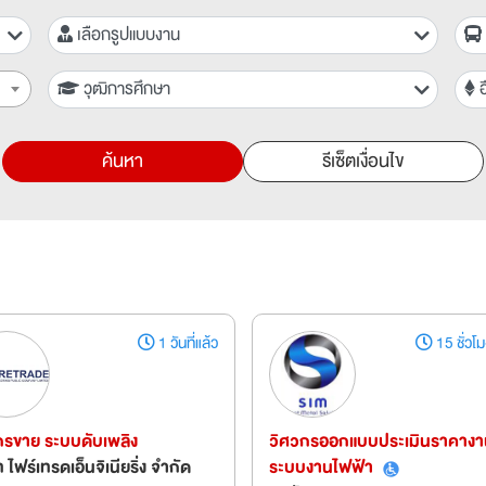
เลือกรูปแบบงาน
วุฒิการศึกษา
อ
ค้นหา
รีเซ็ตเงื่อนไข
1 วันที่แล้ว
15 ชั่วโมง
กรขาย ระบบดับเพลิง
วิศวกรออกแบบประเมินราคางา
ท ไฟร์เทรดเอ็นจิเนียริ่ง จำกัด
ระบบงานไฟฟ้า