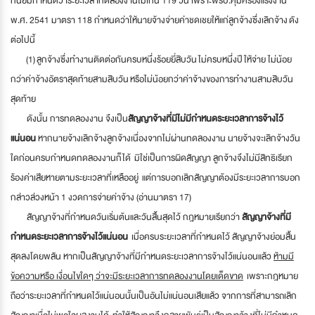
ที่นิยมกำหนดว่าระยะเวลาทดลองงานไม่เกิน 119 วัน เพราะพรบ.คุ้มครองแรงงาน
พ.ศ. 2541 มาตรา 118 กำหนดว่าให้นายจ้างจ่ายค่าชดเชยให้แก่ลูกจ้างซึ่งเลิกจ้าง ดัง
ต่อไปนี้
(1) ลูกจ้างซึ่งทำงานติดต่อกันครบหนึ่งร้อยยี่สิบวัน ไม่ครบหนึ่งปี ให้จ่าย ไม่น้อย
กว่าค่าจ้างอัตราสุดท้ายสามสิบวัน หรือไม่น้อยกว่าค่าจ้างของการทำงานสามสิบวัน
สุดท้าย
ดังนั้น การทดลองงาน จึงเป็น
สัญญาจ้างที่มีไม่มีกำหนดระยะเวลาการจ้างไว้
แน่นอน
หากนายจ้างเลิกจ้างลูกจ้างเนื่องจากไม่ผ่านทดลองงาน นายจ้างจะเลิกจ้างวัน
ใดก่อนครบกำหนดทดลองงานก็ได้ มิใช่เป็นการผิดสัญญา ลูกจ้างจึงไม่มีสิทธิเรียก
ร้องค่าเสียหายตามระยะเวลาที่เหลืออยู่ แต่การบอกเลิกสัญญาต้องมีระยะเวลาการบอก
กล่าวล่วงหน้า 1 งวดการจ่ายค่าจ้าง (อ่านมาตรา 17)
สัญญาจ้างที่กำหนดวันเริ่มต้นและวันสิ้นสุดไว้ กฎหมายเรียกว่า
สัญญาจ้างที่มี
กำหนดระยะเวลาการจ้างไว้แน่นอน
เมื่อครบระยะเวลาที่กำหนดไว้ สัญญาจ้างย่อมสิ้น
สุดลงโดยพลัน หากเป็นสัญญาจ้างที่มีกำหนดระยะเวลาการจ้างไว้แน่นอนแล้ว
ห้ามมี
ข้อความหรือ เงื่อนไขใดๆ ว่าจะมีระยะเวลาการทดลองงานโดยเด็ดขาด
เพราะกฎหมาย
ถือว่าระยะเวลาที่กำหนดไว้แน่นอนนั้นเป็นอันไม่แน่นอนเสียแล้ว จากการที่สามารถเลิก