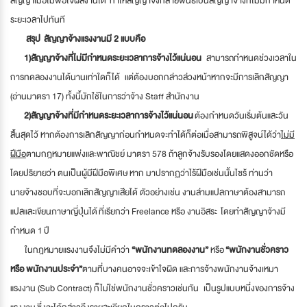
สัญญาเมื่อไม่พอใจผลงานได้ ทำให้สัญญาจึงกลายพันธ์เป็นสัญญาจ้างที่ไม่มีกำหนด
ระยะเวลาไปทันที
สรุป สัญญาจ้างแรงงานมี
2 แบบคือ
1)
สัญญาจ้างที่ไม่มีกำหนดระยะเวลาการจ้างไว้แน่นอน
สามารถกำหนดช่วงเวลาใน
การทดลองงานได้นานเท่าใดก็ได้ แต่ต้องบอกกล่าวล่วงหน้าหากจะมีการเลิกสัญญา
(อ่านมาตรา 17) ทั้งนี้มักใช้ในการว่าจ้าง Staff สำนักงาน
2)
สัญญาจ้างที่มีกำหนดระยะเวลาการจ้างไว้แน่นอน
ต้องกำหนดวันเริ่มต้นและวัน
สิ้นสุดไว้ หากต้องการเลิกสัญญาก่อนกำหนดจะทำได้ก็ต่อเมื่อสามารถพิสูจน์ได้ว่า
ไม่มี
ฝีมือ
ตามกฎหมายแพ่งและพาณิชย์ มาตรา 578 ถ้าลูกจ้างรับรองโดยแสดงออกชัดหรือ
โดยปริยายว่า ตนเป็นผู้มีฝีมือพิเศษ หาก มาปรากฏว่าไร้ฝีมือเช่นนั้นไซร้ ท่านว่า
นายจ้างชอบที่จะบอกเลิกสัญญาเสียได้ ตัวอย่างเช่น งานล่ามแปลภาษาต้องสามารถ
แปลและเขียนภาษาญี่ปุ่นได้ ที่เรียกว่า Freelance หรือ งานอิสระ โดยทำสัญญาจ้างมี
กำหนด 1 ปี
ในกฎหมายแรงงานจึงไม่มีคำว่า
“พนักงานทดลองงาน”
หรือ
“พนักงานชั่วคราว
หรือ พนักงานประจำ”
ตามที่บางคนอาจจะเข้าใจผิด และการจ้างพนักงานจ้างเหมา
แรงงาน (Sub Contract) ก็ไม่ใช่พนักงานชั่วคราวเช่นกัน เป็นรูปแบบหนึ่งของการจ้าง