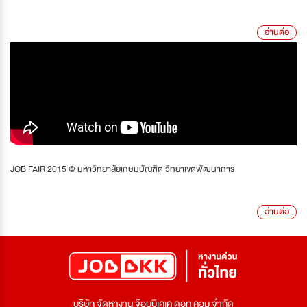
อ่านต่อ
JOB FAIR 2015 @ มหาวิทยาลัยเกษมบัณฑิต วิทยาเขตพัฒนาการ
อ่านต่อ
บริษัท จัดหางาน จ๊อบบีเคเค ดอท คอม จำกัด