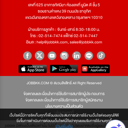
เลขที่ 625 อาคารทัศนียา ห้องเลขที่ ยูนิต ดี ชั้น 5
ซอยรามคำแหง 39 ถนนประชาอุทิศ
แขวงวังทองหลางเขตวังทองหลาง กรุงเทพฯ 10310
ฝ่ายบริการลูกค้า : จันทร์-เสาร์ 8:30-18:00 น.
โทร : 02-514-7474 แฟ็กซ์ 02-514-7447
อีเมล :
help@jobbkk.com
,
sales@jobbkk.com
JOBBKK.COM © สงวนลิขสิทธิ์ All Right Reserved
ข้อตกลงและเงื่อนไขการใช้บริการสมาชิกผู้ประกอบการ
ข้อตกลงและเงื่อนไขการใช้บริการสมาชิกผู้สมัครงาน
นโยบายความเป็นส่วนตัว
นโยบายคุกกี้
เว็บไซต์นี้มีการจัดเก็บคุกกี้เพื่อมอบประสบการณ์การใช้งานเว็บไซต์ของคุณให้ดี
ยิ่งขึ้นการดำเนินการต่อบนเว็บไซต์นี้ถือว่าคุณยอมรับการใช้งานคุกกี้
jobbkk มีเพียงเว็บเดียวเท่านั้น ไม่มีเว็บเครือข่าย โปรดอย่าหลงเชื่อผู้แอบอ้าง และหากผู้
อ่านเพิ่มเติม