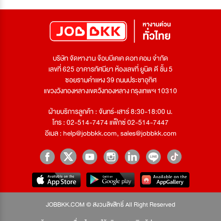
บริษัท จัดหางาน จ๊อบบีเคเค ดอท คอม จำกัด
เลขที่ 625 อาคารทัศนียา ห้องเลขที่ ยูนิต ดี ชั้น 5
ซอยรามคำแหง 39 ถนนประชาอุทิศ
แขวงวังทองหลางเขตวังทองหลาง กรุงเทพฯ 10310
ฝ่ายบริการลูกค้า : จันทร์-เสาร์ 8:30-18:00 น.
โทร : 02-514-7474 แฟ็กซ์ 02-514-7447
อีเมล :
help@jobbkk.com
,
sales@jobbkk.com
JOBBKK.COM © สงวนลิขสิทธิ์ All Right Reserved