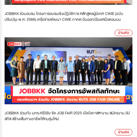
JOBBKK ร่วมอบรม โครงการอบรมเชิงปฏิบัติการ หลักสูตรผู้นิเทศ CWIE (ฉบับ
ปรับปรุง พ.ศ. 2566) เครือข่ายพัฒนา CWIE ภาคตะวันออกเฉียงเหนือตอนบน
อ่านต่อ
JOBBKK ร่วมกับ มทร.ศรีวิชัย จัด JOB FAIR 2025 เปิดโอกาสหางาน สมัครงาน อัป
สกิล สร้างเส้นทางอาชีพให้คนรุ่นใหม่
อ่านต่อ