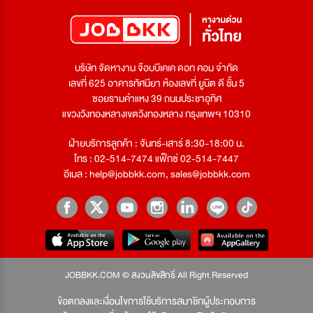
บริษัท จัดหางาน จ๊อบบีเคเค ดอท คอม จำกัด
เลขที่ 625 อาคารทัศนียา ห้องเลขที่ ยูนิต ดี ชั้น 5
ซอยรามคำแหง 39 ถนนประชาอุทิศ
แขวงวังทองหลางเขตวังทองหลาง กรุงเทพฯ 10310
ฝ่ายบริการลูกค้า : จันทร์-เสาร์ 8:30-18:00 น.
โทร : 02-514-7474 แฟ็กซ์ 02-514-7447
อีเมล :
help@jobbkk.com
,
sales@jobbkk.com
JOBBKK.COM © สงวนลิขสิทธิ์ All Right Reserved
ข้อตกลงและเงื่อนไขการใช้บริการสมาชิกผู้ประกอบการ