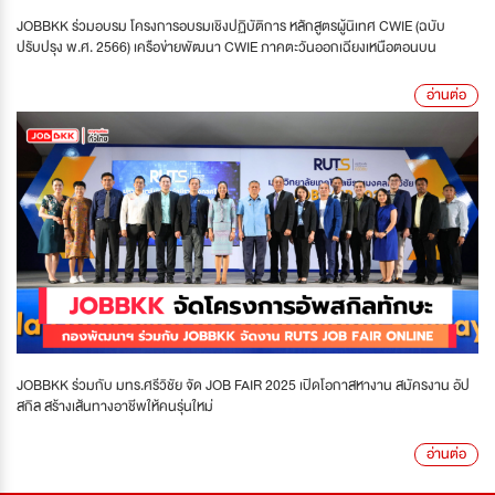
JOBBKK ร่วมอบรม โครงการอบรมเชิงปฏิบัติการ หลักสูตรผู้นิเทศ CWIE (ฉบับ
ปรับปรุง พ.ศ. 2566) เครือข่ายพัฒนา CWIE ภาคตะวันออกเฉียงเหนือตอนบน
อ่านต่อ
JOBBKK ร่วมกับ มทร.ศรีวิชัย จัด JOB FAIR 2025 เปิดโอกาสหางาน สมัครงาน อัป
สกิล สร้างเส้นทางอาชีพให้คนรุ่นใหม่
อ่านต่อ