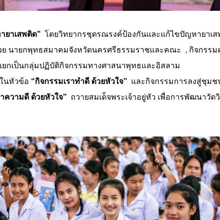
ัญหายาเสพติด”
โดยวิทยากรชุดรณรงค์ป้องกันและแก้ไขปัญหายาเสพ
วย นายกพุทธสมาคมจังหวัดนครศรีธรรมราชและคณะ , กิจกรรมคุ
แยกเป็นกลุ่มปฏิบัติกิจกรรมทางศาสนาพุทธและอิสลาม
ษในหัวข้อ
“กิจกรรมเราทำดี ด้วยหัวใจ”
และกิจกรรมการลงสู่ชุมช
ำความดี ด้วยหัวใจ”
ถวายสมเด็จพระเจ้าอยู่หัว เพื่อการพัฒนาวัดว