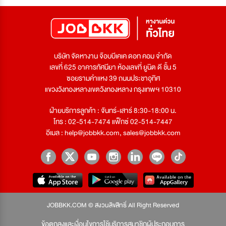
บริษัท จัดหางาน จ๊อบบีเคเค ดอท คอม จำกัด
เลขที่ 625 อาคารทัศนียา ห้องเลขที่ ยูนิต ดี ชั้น 5
ซอยรามคำแหง 39 ถนนประชาอุทิศ
แขวงวังทองหลางเขตวังทองหลาง กรุงเทพฯ 10310
ฝ่ายบริการลูกค้า : จันทร์-เสาร์ 8:30-18:00 น.
โทร : 02-514-7474 แฟ็กซ์ 02-514-7447
อีเมล :
help@jobbkk.com
,
sales@jobbkk.com
JOBBKK.COM © สงวนลิขสิทธิ์ All Right Reserved
ข้อตกลงและเงื่อนไขการใช้บริการสมาชิกผู้ประกอบการ