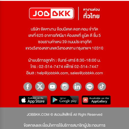
บริษัท จัดหางาน จ๊อบบีเคเค ดอท คอม จำกัด
เลขที่ 625 อาคารทัศนียา ห้องเลขที่ ยูนิต ดี ชั้น 5
ซอยรามคำแหง 39 ถนนประชาอุทิศ
แขวงวังทองหลางเขตวังทองหลาง กรุงเทพฯ 10310
ฝ่ายบริการลูกค้า : จันทร์-เสาร์ 8:30-18:00 น.
โทร : 02-514-7474 แฟ็กซ์ 02-514-7447
อีเมล :
help@jobbkk.com
,
sales@jobbkk.com
JOBBKK.COM © สงวนลิขสิทธิ์ All Right Reserved
ข้อตกลงและเงื่อนไขการใช้บริการสมาชิกผู้ประกอบการ