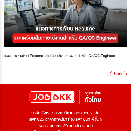
แนวทางการเขียน Resume และเตรียมสัมภาษณ์งานสำหรับ QA/QC Engineer
อ่านต่อ
บริษัท จัดหางาน จ๊อบบีเคเค ดอท คอม จำกัด
เลขที่ 625 อาคารทัศนียา ห้องเลขที่ ยูนิต ดี ชั้น 5
ซอยรามคำแหง 39 ถนนประชาอุทิศ