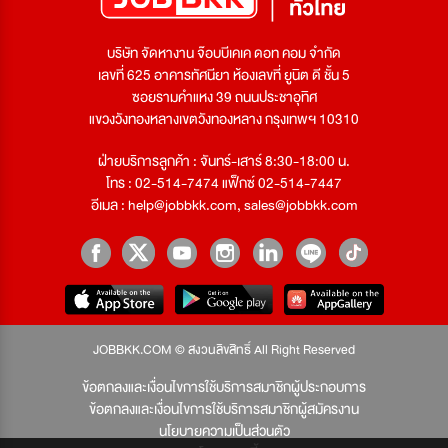
บริษัท จัดหางาน จ๊อบบีเคเค ดอท คอม จำกัด
เลขที่ 625 อาคารทัศนียา ห้องเลขที่ ยูนิต ดี ชั้น 5
ซอยรามคำแหง 39 ถนนประชาอุทิศ
แขวงวังทองหลางเขตวังทองหลาง กรุงเทพฯ 10310
ฝ่ายบริการลูกค้า : จันทร์-เสาร์ 8:30-18:00 น.
โทร : 02-514-7474 แฟ็กซ์ 02-514-7447
อีเมล :
help@jobbkk.com
,
sales@jobbkk.com
JOBBKK.COM © สงวนลิขสิทธิ์ All Right Reserved
ข้อตกลงและเงื่อนไขการใช้บริการสมาชิกผู้ประกอบการ
ข้อตกลงและเงื่อนไขการใช้บริการสมาชิกผู้สมัครงาน
นโยบายความเป็นส่วนตัว