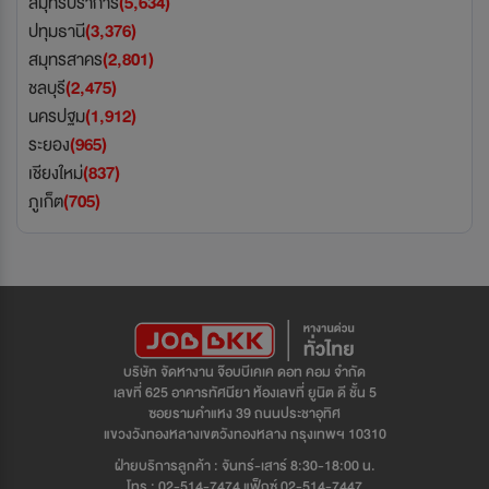
สมุทรปราการ
(5,634)
ปทุมธานี
(3,376)
สมุทรสาคร
(2,801)
ชลบุรี
(2,475)
นครปฐม
(1,912)
ระยอง
(965)
เชียงใหม่
(837)
ภูเก็ต
(705)
บริษัท จัดหางาน จ๊อบบีเคเค ดอท คอม จำกัด
เลขที่ 625 อาคารทัศนียา ห้องเลขที่ ยูนิต ดี ชั้น 5
ซอยรามคำแหง 39 ถนนประชาอุทิศ
แขวงวังทองหลางเขตวังทองหลาง กรุงเทพฯ 10310
ฝ่ายบริการลูกค้า : จันทร์-เสาร์ 8:30-18:00 น.
โทร : 02-514-7474 แฟ็กซ์ 02-514-7447