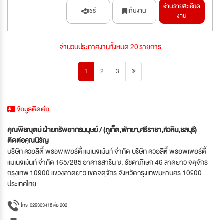
อ่านรายละเอียด
แชร์
เก็บงาน
งาน
จำนวนประกาศงานทั้งหมด 20 รายการ
1
2
3
ข้อมูลติดต่อ
คุณพิชญุตม์ ฝ่ายทรัพยากรมนุษย์ / (ภูเก็ต,พัทยา,ศรีราชา,หัวหิน,ชลบุรี)
ติดต่อคุณนิรัญ
บริษัท ควอลิตี้ พรอพเพอร์ตี้ แมเนจเม้นท์ จำกัด บริษัท ควอลิตี้ พรอพเพอร์ตี้
แมเนจเม้นท์ จำกัด 165/285 อาคารสาริน ซ. รัชดาภิเษก 46 ลาดยาว จตุจักร
กรุงเทพ 10900 แขวงลาดยาว เขตจตุจักร จังหวัดกรุงเทพมหานคร 10900
ประเทศไทย
โทร. 029303418 ต่อ 202