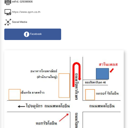
แฟกซ์. 029396906
https://www.qpm.co.th
Social Media
Facebook