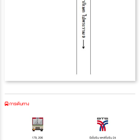
การเดินทาง
179, 206
รัชโยธิน พหลโยธิน 24