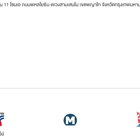
ี. ชั้น 11 โซนเอ ถนนพหลโยธิน แขวงสามเสนใน เขตพญาไท จังหวัดกรุงเทพมหา
ีย์