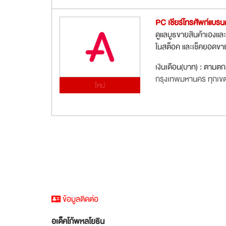
PC เชียร์โทรศัพท์แบรน
ดูแลบูธขายสินค้าเองและ
ในสต็อค และเช็คยอดขา
เงินเดือน(บาท) : ตามต
กรุงเทพมหานคร ทุกเข
ใหม่
ข้อมูลติดต่อ
อเด็คโก้พหลโยธิน