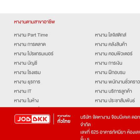
หางานตามสาขาอาชีพ
หางาน Part Time
หางาน โลจิสติกส์
หางาน การตลาด
หางาน คลังสินค้า
หางาน โปรแกรมเมอร์
หางาน คอมพิวเตอร์
หางาน บัญชี
หางาน การเงิน
หางาน โรงแรม
หางาน ฝึกอบรม
หางาน ธุรการ
หางาน พนักงานชั่วคราว
หางาน IT
หางาน บริการลูกค้า
หางาน ในห้าง
หางาน ประชาสัมพันธ์
หางาน ท่องเที่ยว
หางาน รับโทรศัพท์
บริษัท จัดหางาน จ๊อบบีเคเค ดอ
หางาน จัดซื้อ
หางาน ประสานงาน
จำกัด
หางาน การขาย
หางาน จองตั๋ว
เลขที่ 625 อาคารทัศนียา ห้องเลขที
หางาน คีย์ข้อมูล
หางาน ร้านอาหาร
ชั้น 5