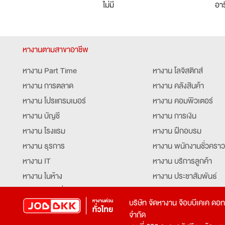
ไม่มี
อาร
หางานตามสาขาอาชีพ
หางาน Part Time
หางาน โลจิสติกส์
หางาน การตลาด
หางาน คลังสินค้า
หางาน โปรแกรมเมอร์
หางาน คอมพิวเตอร์
หางาน บัญชี
หางาน การเงิน
หางาน โรงแรม
หางาน ฝึกอบรม
หางาน ธุรการ
หางาน พนักงานชั่วคราว
หางาน IT
หางาน บริการลูกค้า
หางาน ในห้าง
หางาน ประชาสัมพันธ์
หางาน ท่องเที่ยว
หางาน รับโทรศัพท์
บริษัท จัดหางาน จ๊อบบีเคเค ดอ
หางาน จัดซื้อ
หางาน ประสานงาน
จำกัด
หางาน การขาย
หางาน จองตั๋ว