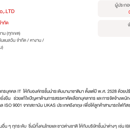
ผู้ประกอ
o,.LTD
จำกัด
จ
าน (ทุกเขต)
ันแนลวัน จำกัด
/
หางาน
/
ม)
ากรบุ
คคล IT ให้กับองค์กรชั้นนำระดั
บนานาชาติมา ตั้งแต่ปี พ.ศ. 2528 ด้วยป
างยั่งยืน ช่วยแก้ไขปัญหาด้านการสรรหาคั
ดเลือกบุคลากร และการจัดจ้างพนั
 ISO 9001 จากสถาบัน UKAS ประเทศอังกฤษ เพื่อให้ลูกค้าสามารถโฟกัสธุ
ื่น ๆ ทุกระดับ ซึ่งมีทั้งคนไทยและชาวต่างชาติ ให้กับบริษัทชั้นนำต่างๆ เช่