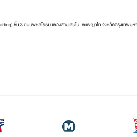
uilding) ชั้น 3 ถนนพหลโยธิน แขวงสามเสนใน เขตพญาไท จังหวัดกรุงเทพมห