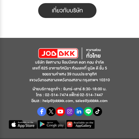
ระบบซอฟต์แวร์อย่างครบวงจร เพื่อช่วยให้ระบบของคุณ
ทำงานได้อย่างถูกต้อง เสถียร และตรงตามความต้องการ
เกี่ยวกับบริษัท
ทางธุรกิจ ก่อนส่งมอบสู่ผู้ใช้งานจริงเราเชี่ยวชาญด้านการ
ทดสอบระบบ (System Testing) และการประกันคุณภาพ
ซอฟต์แวร์ (QA) ครอบคลุมทั้ง Functional,
Performance และ Security Testing เพื่อช่วยลดความ
เสี่ยงของข้อผิดพลาด และเพิ่มความมั่นใจให้กับทุกโปรเจ
กต์
บริษัท จัดหางาน จ๊อบบีเคเค ดอท คอม จำกัด
เลขที่ 625 อาคารทัศนียา ห้องเลขที่ ยูนิต ดี ชั้น 5
ซอยรามคำแหง 39 ถนนประชาอุทิศ
แขวงวังทองหลางเขตวังทองหลาง กรุงเทพฯ 10310
ฝ่ายบริการลูกค้า : จันทร์-เสาร์ 8:30-18:00 น.
โทร : 02-514-7474 แฟ็กซ์ 02-514-7447
อีเมล : help@jobbkk.com, sales@jobbkk.com