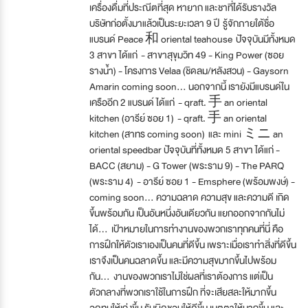
เครื่องดื่มที่ประณีตที่สุด หายาก และชาที่ได้รับรางวัล
บริษัทก่อตั้งมาแล้วเป็นระยะเวลา 9 ปี รู้จักภายใต้ชื่อ
แบรนด์ Peace 和 oriental teahouse ปัจจุบันมีทั้งหมด
3 สาขา ได้แก่ - สาขาสุขุมวิท 49 - King Power (ซอย
รางน้ำ) - โครงการ Velaa (ชิดลม/หลังสวน) - Gaysorn
Amarin coming soon... นอกจากนี้ เรายังมีแบรนด์ใน
เครืออีก 2 แบรนด์ ได้แก่ - qraft. 手 an oriental
kitchen (อารีย์ ซอย 1) - qraft. 手 an oriental
kitchen (สาทร coming soon) และ mini ミニ an
oriental speedbar ปัจจุบันที่ทั้งหมด 5 สาขา ได้แก่ -
BACC (สยาม) - G Tower (พระราม 9) - The PARQ
(พระราม 4) - อารีย์ ซอย 1 - Emsphere (พร้อมพงษ์) -
coming soon... ความฉลาด ความสุข และความดี เกิด
ขึ้นพร้อมกัน เป็นอันหนึ่งอันเดียวกัน แยกออกจากกันไม่
ได้... เป้าหมายในการทำงานของพวกเราทุกคนที่นี่ คือ
การฝึกให้ตัวเราเองเป็นคนที่ดีขึ้น เพราะเมื่อเราทำสิ่งที่ดีขึ้น
เราจึงเป็นคนฉลาดขึ้น และมีความสุขมากขึ้นไปพร้อม
กัน... งานของพวกเราไม่ใช่ผลที่เราต้องการ แต่เป็น
ตัวกลางที่พวกเราใช้ในการฝึก ที่จะเสียสละให้มากขึ้น