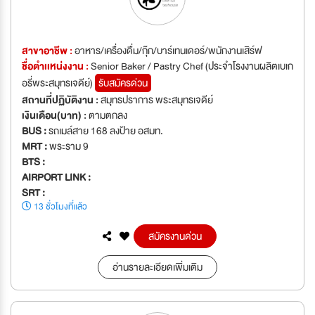
สาขาอาชีพ :
อาหาร/เครื่องดื่ม/กุ๊ก/บาร์เทนเดอร์/พนักงานเสิร์ฟ
ชื่อตำเเหน่งงาน :
Senior Baker / Pastry Chef (ประจำโรงงานผลิตเบเก
อรี่พระสมุทรเจดีย์)
รับสมัครด่วน
สถานที่ปฏิบัติงาน :
สมุทรปราการ พระสมุทรเจดีย์
เงินเดือน(บาท) :
ตามตกลง
BUS :
รถเมล์สาย 168 ลงป้าย อสมท.
MRT :
พระราม 9
BTS :
AIRPORT LINK :
SRT :
13 ชั่วโมงที่แล้ว
สมัครงานด่วน
อ่านรายละเอียดเพิ่มเติม