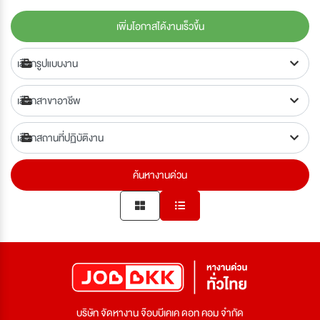
เพิ่มโอกาสได้งานเร็วขึ้น
ค้นหางานด่วน
บริษัท จัดหางาน จ๊อบบีเคเค ดอท คอม จำกัด