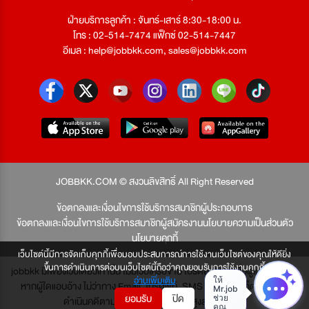
ฝ่ายบริการลูกค้า : จันทร์-เสาร์ 8:30-18:00 น.
โทร : 02-514-7474 แฟ็กซ์ 02-514-7447
อีเมล :
help@jobbkk.com
,
sales@jobbkk.com
JOBBKK.COM © สงวนลิขสิทธิ์ All Right Reserved
ข้อตกลงและเงื่อนไขการใช้บริการสมาชิกผู้ประกอบการ
ข้อตกลงและเงื่อนไขการใช้บริการสมาชิกผู้สมัครงาน
นโยบายความเป็นส่วนตัว
นโยบายคุกกี้
เว็บไซต์นี้มีการจัดเก็บคุกกี้เพื่อมอบประสบการณ์การใช้งานเว็บไซต์ของคุณให้ดียิ่ง
ขึ้นการดำเนินการต่อบนเว็บไซต์นี้ถือว่าคุณยอมรับการใช้งานคุกกี้
jobbkk มีเพียงเว็บเดียวเท่านั้น ไม่มีเว็บเครือข่าย โปรดอย่าหลงเชื่อผู้แอบอ้าง และ
อ่านเพิ่มเติม
หากผู้ใดแอบอ้าง ไม่ว่าทาง Email, โทรศัพท์, SMS หรือทางใดก็ตาม จะถูก
ยอมรับ
ปิด
ดำเนินคดีตามที่กฎหมายบัญญัติไว้สูงสุด