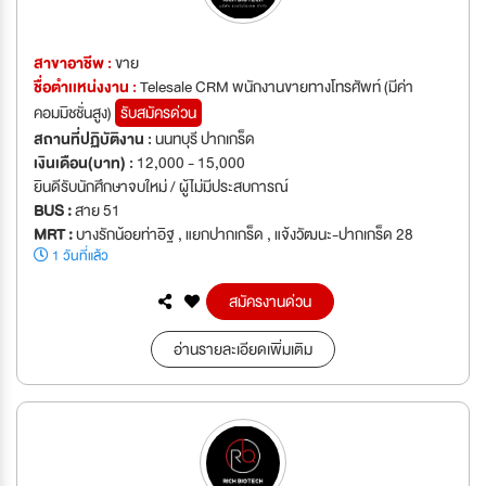
สาขาอาชีพ :
ขาย
ชื่อตำเเหน่งงาน :
Telesale CRM พนักงานขายทางโทรศัพท์ (มีค่า
คอมมิชชั่นสูง)
รับสมัครด่วน
สถานที่ปฏิบัติงาน :
นนทบุรี ปากเกร็ด
เงินเดือน(บาท) :
12,000 - 15,000
ยินดีรับนักศึกษาจบใหม่ / ผู้ไม่มีประสบการณ์
BUS :
สาย 51
MRT :
บางรักน้อยท่าอิฐ , แยกปากเกร็ด , แจ้งวัฒนะ-ปากเกร็ด 28
1 วันที่แล้ว
สมัครงานด่วน
อ่านรายละเอียดเพิ่มเติม