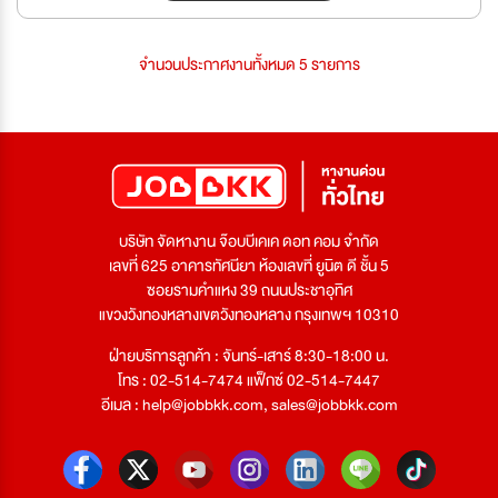
จำนวนประกาศงานทั้งหมด 5 รายการ
บริษัท จัดหางาน จ๊อบบีเคเค ดอท คอม จำกัด
เลขที่ 625 อาคารทัศนียา ห้องเลขที่ ยูนิต ดี ชั้น 5
ซอยรามคำแหง 39 ถนนประชาอุทิศ
แขวงวังทองหลางเขตวังทองหลาง กรุงเทพฯ 10310
ฝ่ายบริการลูกค้า : จันทร์-เสาร์ 8:30-18:00 น.
โทร : 02-514-7474 แฟ็กซ์ 02-514-7447
อีเมล :
help@jobbkk.com
,
sales@jobbkk.com