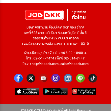
บริษัท จัดหางาน จ๊อบบีเคเค ดอท คอม จำกัด
เลขที่ 625 อาคารทัศนียา ห้องเลขที่ ยูนิต ดี ชั้น 5
ซอยรามคำแหง 39 ถนนประชาอุทิศ
แขวงวังทองหลางเขตวังทองหลาง กรุงเทพฯ 10310
ฝ่ายบริการลูกค้า : จันทร์-เสาร์ 8:30-18:00 น.
โทร : 02-514-7474 แฟ็กซ์ 02-514-7447
อีเมล :
help@jobbkk.com
,
sales@jobbkk.com
JOBBKK.COM © สงวนลิขสิทธิ์ All Right Reserved