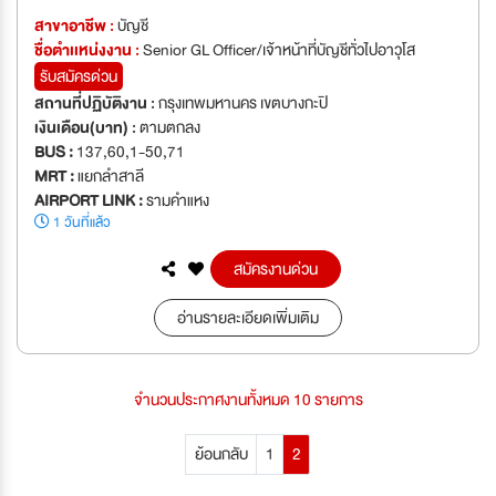
สาขาอาชีพ :
บัญชี
ชื่อตำเเหน่งงาน :
Senior GL Officer/เจ้าหน้าที่บัญชีทั่วไปอาวุโส
รับสมัครด่วน
สถานที่ปฏิบัติงาน :
กรุงเทพมหานคร เขตบางกะปิ
เงินเดือน(บาท) :
ตามตกลง
BUS :
137,60,1-50,71
MRT :
แยกลำสาลี
AIRPORT LINK :
รามคำแหง
1 วันที่แล้ว
สมัครงานด่วน
อ่านรายละเอียดเพิ่มเติม
จำนวนประกาศงานทั้งหมด 10 รายการ
ย้อนกลับ
1
2