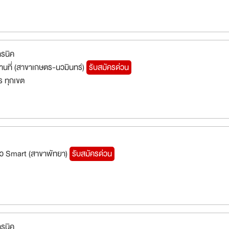
ทรนิค
ถานที่ (สาขาเกษตร-นวมินทร์)
รับสมัครด่วน
 ทุกเขต
ัว Smart (สาขาพัทยา)
รับสมัครด่วน
ทรนิค