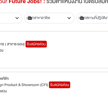
Your
Future Jobs! :
รวมตำเเหน่งงาน เปิดรับสมัค
าร ( สาขาระยอง)
รับสมัครด่วน
ยอง
าฟฟิค
ign Product & Showroom (CFI)
รับสมัครด่วน
หลวง