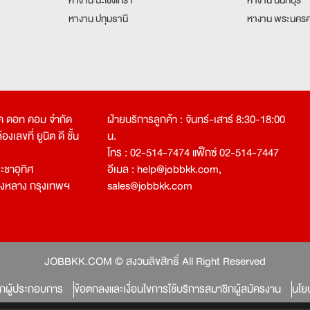
หางาน ปทุมธานี
หางาน พระนครศ
คเค ดอท คอม จำกัด
ฝ่ายบริการลูกค้า : จันทร์-เสาร์ 8:30-18:00
งเลขที่ ยูนิต ดี ชั้น
น.
โทร : 02-514-7474 แฟ็กซ์ 02-514-7447
ชาอุทิศ
อีเมล :
help@jobbkk.com
,
องหลาง กรุงเทพฯ
sales@jobbkk.com
JOBBKK.COM © สงวนลิขสิทธิ์ All Right Reserved
ิกผู้ประกอบการ
ข้อตกลงและเงื่อนไขการใช้บริการสมาชิกผู้สมัครงาน
นโย