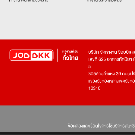
บริษัท จัดหางาน จ๊อบบีเ
เลขที่ 625 อาคารทัศนียา ห้อ
5
ซอยรามคำแหง 39 ถนนประ
แขวงวังทองหลางเขตวังท
10310
ข้อตกลงและเงื่อนไขการใช้บริการสมาช