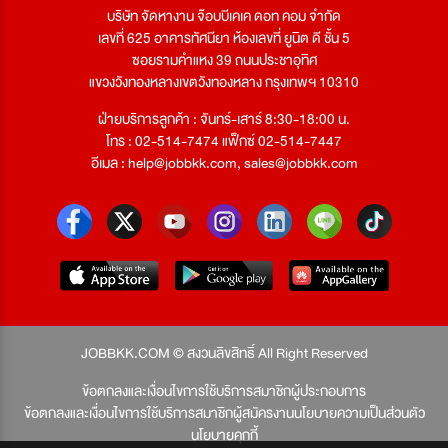
บริษัท จัดหางาน จ๊อบบีเคเค ดอท คอม จำกัด
เลขที่ 625 อาคารทัศนียา ห้องเลขที่ ยูนิต ดี ชั้น 5
ซอยรามคำแหง 39 ถนนประชาอุทิศ
แขวงวังทองหลางเขตวังทองหลาง กรุงเทพฯ 10310
ฝ่ายบริการลูกค้า : จันทร์-เสาร์ 8:30-18:00 น.
โทร : 02-514-7474 แฟ็กซ์ 02-514-7447
อีเมล :
help@jobbkk.com
,
sales@jobbkk.com
JOBBKK.COM © สงวนลิขสิทธิ์ All Right Reserved
ข้อตกลงและเงื่อนไขการใช้บริการสมาชิกผู้ประกอบการ
ข้อตกลงและเงื่อนไขการใช้บริการสมาชิกผู้สมัครงาน
นโยบายความเป็นส่วนตัว
นโยบายคุกกี้