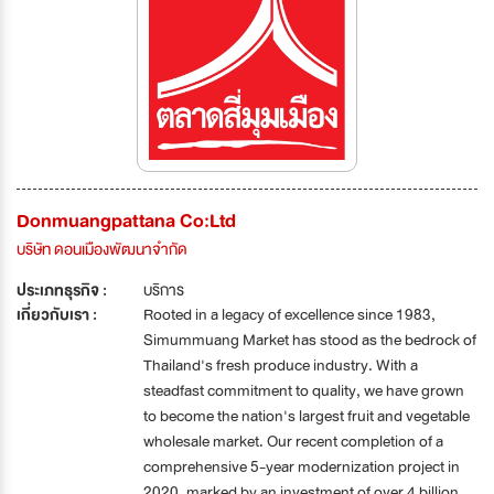
Donmuangpattana Co:Ltd
บริษัท ดอนเมืองพัฒนาจำกัด
ประเภทธุรกิจ :
บริการ
เกี่ยวกับเรา :
Rooted in a legacy of excellence since 1983,
Simummuang Market has stood as the bedrock of
Thailand's fresh produce industry. With a
steadfast commitment to quality, we have grown
to become the nation's largest fruit and vegetable
wholesale market. Our recent completion of a
comprehensive 5-year modernization project in
2020, marked by an investment of over 4 billion