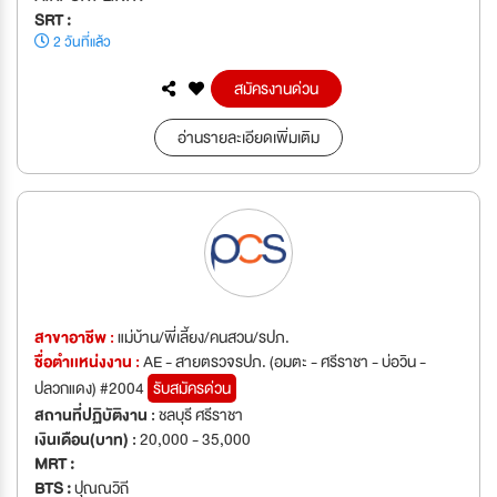
SRT :
2 วันที่แล้ว
สมัครงานด่วน
อ่านรายละเอียดเพิ่มเติม
สาขาอาชีพ :
แม่บ้าน/พี่เลี้ยง/คนสวน/รปภ.
ชื่อตำเเหน่งงาน :
AE - สายตรวจรปภ. (อมตะ - ศรีราชา - บ่อวิน -
ปลวกแดง) #2004
รับสมัครด่วน
สถานที่ปฏิบัติงาน :
ชลบุรี ศรีราชา
เงินเดือน(บาท) :
20,000 - 35,000
MRT :
BTS :
ปุณณวิถี