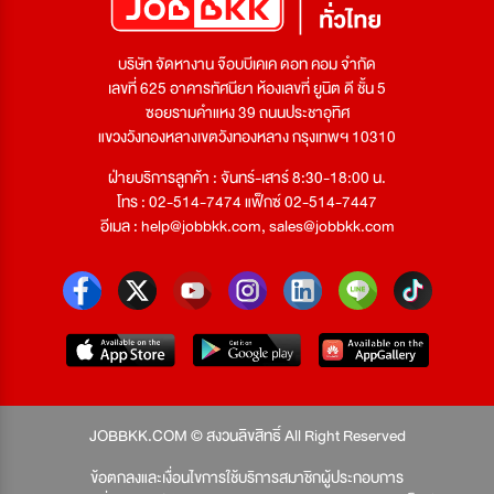
บริษัท จัดหางาน จ๊อบบีเคเค ดอท คอม จำกัด
เลขที่ 625 อาคารทัศนียา ห้องเลขที่ ยูนิต ดี ชั้น 5
ซอยรามคำแหง 39 ถนนประชาอุทิศ
แขวงวังทองหลางเขตวังทองหลาง กรุงเทพฯ 10310
ฝ่ายบริการลูกค้า : จันทร์-เสาร์ 8:30-18:00 น.
โทร : 02-514-7474 แฟ็กซ์ 02-514-7447
อีเมล :
help@jobbkk.com
,
sales@jobbkk.com
JOBBKK.COM © สงวนลิขสิทธิ์ All Right Reserved
ข้อตกลงและเงื่อนไขการใช้บริการสมาชิกผู้ประกอบการ