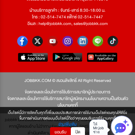
ฝ่ายบริการลูกค้า : จันทร์-เสาร์ 8:30-18:00 น.
โทร : 02-514-7474 แฟ็กซ์ 02-514-7447
อีเมล :
help@jobbkk.com
,
sales@jobbkk.com
JOBBKK.COM © สงวนลิขสิทธิ์ All Right Reserved
ข้อตกลงและเงื่อนไขการใช้บริการสมาชิกผู้ประกอบการ
ข้อตกลงและเงื่อนไขการใช้บริการสมาชิกผู้สมัครงาน
นโยบายความเป็นส่วนตัว
นโยบายคุกกี้
เว็บไซต์นี้มีการจัดเก็บคุกกี้เพื่อมอบประสบการณ์การใช้งานเว็บไซต์ของคุณให้ดียิ่ง
ขึ้นการดำเนินการต่อบนเว็บไซต์นี้ถือว่าคุณยอมรับการใช้งานคุกกี้
jobbkk มีเพียงเว็บเดียวเท่านั้น ไม่มีเว็บเครือข่าย โปรดอย่าหลงเชื่อผู้แอบอ้าง และ
อ่านเพิ่มเติม
หากผู้ใดแอบอ้าง ไม่ว่าทาง Email, โทรศัพท์, SMS หรือทางใดก็ตาม จะถูก
ยอมรับ
ปิด
ดำเนินคดีตามที่กฎหมายบัญญัติไว้สูงสุด