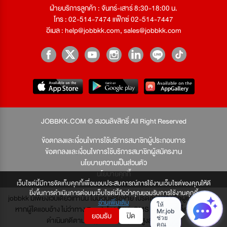
ฝ่ายบริการลูกค้า : จันทร์-เสาร์ 8:30-18:00 น.
โทร : 02-514-7474 แฟ็กซ์ 02-514-7447
อีเมล :
help@jobbkk.com
,
sales@jobbkk.com
JOBBKK.COM © สงวนลิขสิทธิ์ All Right Reserved
ข้อตกลงและเงื่อนไขการใช้บริการสมาชิกผู้ประกอบการ
ข้อตกลงและเงื่อนไขการใช้บริการสมาชิกผู้สมัครงาน
นโยบายความเป็นส่วนตัว
นโยบายคุกกี้
เว็บไซต์นี้มีการจัดเก็บคุกกี้เพื่อมอบประสบการณ์การใช้งานเว็บไซต์ของคุณให้ดี
ยิ่งขึ้นการดำเนินการต่อบนเว็บไซต์นี้ถือว่าคุณยอมรับการใช้งานคุกกี้
jobbkk มีเพียงเว็บเดียวเท่านั้น ไม่มีเว็บเครือข่าย โปรดอย่าหลงเชื่อผู้แอบอ้าง และ
อ่านเพิ่มเติม
หากผู้ใดแอบอ้าง ไม่ว่าทาง Email, โทรศัพท์, SMS หรือทางใดก็ตาม จะถูก
ยอมรับ
ปิด
ดำเนินคดีตามที่กฎหมายบัญญัติไว้สูงสุด