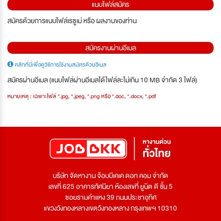
แนบไฟล์สมัคร
สมัครด้วยการแนบไฟล์เรซูเม่ หรือ ผลงานของท่าน
สมัครงานผ่านอีเมล
คลิกที่นี่เพื่อดูวิธีการใช้งานสมัครด้วยอีเมล
สมัครผ่านอีเมล (แนบไฟล์ผ่านอีเมลได้ไฟล์ละไม่เกิน 10 MB จำกัด 3 ไฟล์)
หมายเหตุ : เฉพาะไฟล์ *.jpg, *.jpeg, *.png หรือ *.doc, *.docx, *.pdf
บริษัท จัดหางาน จ๊อบบีเคเค ดอท คอม จำกัด
เลขที่ 625 อาคารทัศนียา ห้องเลขที่ ยูนิต ดี ชั้น 5
ซอยรามคำแหง 39 ถนนประชาอุทิศ
แขวงวังทองหลางเขตวังทองหลาง กรุงเทพฯ 10310