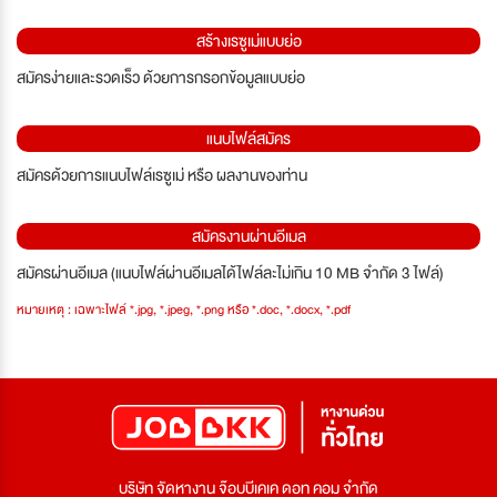
สร้างเรซูเม่แบบย่อ
สมัครง่ายและรวดเร็ว ด้วยการกรอกข้อมูลแบบย่อ
แนบไฟล์สมัคร
สมัครด้วยการแนบไฟล์เรซูเม่ หรือ ผลงานของท่าน
สมัครงานผ่านอีเมล
สมัครผ่านอีเมล (แนบไฟล์ผ่านอีเมลได้ไฟล์ละไม่เกิน 10 MB จำกัด 3 ไฟล์)
หมายเหตุ : เฉพาะไฟล์ *.jpg, *.jpeg, *.png หรือ *.doc, *.docx, *.pdf
บริษัท จัดหางาน จ๊อบบีเคเค ดอท คอม จำกัด